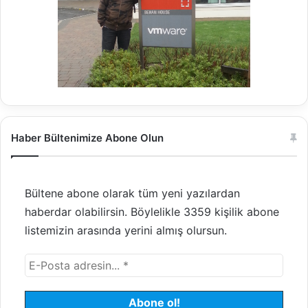
Haber Bültenimize Abone Olun
Bültene abone olarak tüm yeni yazılardan
haberdar olabilirsin. Böylelikle 3359 kişilik abone
listemizin arasında yerini almış olursun.