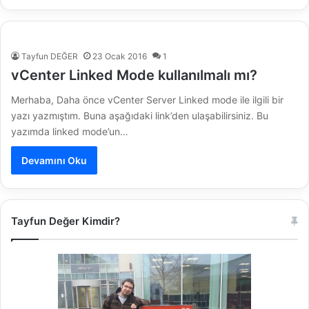
Tayfun DEĞER
23 Ocak 2016
1
vCenter Linked Mode kullanılmalı mı?
Merhaba, Daha önce vCenter Server Linked mode ile ilgili bir
yazı yazmıştım. Buna aşağıdaki link’den ulaşabilirsiniz. Bu
yazımda linked mode’un…
Devamını Oku
Tayfun Değer Kimdir?