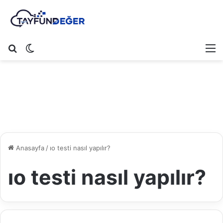
Arama yap ...
Dış görünümü değiştir
M
Anasayfa
/
ıo testi nasıl yapılır?
ıo testi nasıl yapılır?