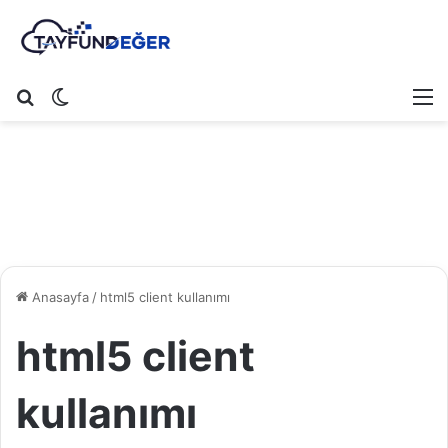
Arama yap ...
Dış görünümü değiştir
M
Anasayfa
/
html5 client kullanımı
html5 client
kullanımı