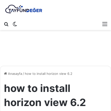
Arama yap ...
Dış görünümü değiştir
M
Anasayfa
/
how to install horizon view 6.2
how to install
horizon view 6.2