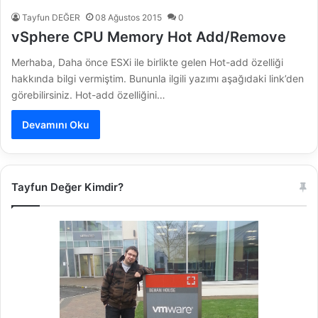
Tayfun DEĞER
08 Ağustos 2015
0
vSphere CPU Memory Hot Add/Remove
Merhaba, Daha önce ESXi ile birlikte gelen Hot-add özelliği
hakkında bilgi vermiştim. Bununla ilgili yazımı aşağıdaki link’den
görebilirsiniz. Hot-add özelliğini…
Devamını Oku
Tayfun Değer Kimdir?