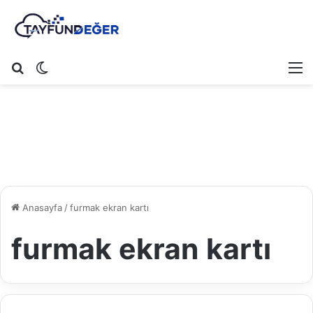
Arama yap ...
Dış görünümü değiştir
M
Anasayfa
/
furmak ekran kartı
furmak ekran kartı