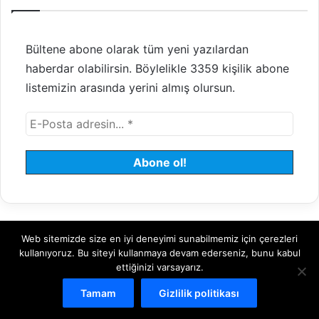
Bültene abone olarak tüm yeni yazılardan
haberdar olabilirsin. Böylelikle 3359 kişilik abone
listemizin arasında yerini almış olursun.
Web sitemizde size en iyi deneyimi sunabilmemiz için çerezleri
© 2008 - 2026 Tayfundeğer.com - Tüm hakları saklıdır.
kullanıyoruz. Bu siteyi kullanmaya devam ederseniz, bunu kabul
ettiğinizi varsayarız.
Hosting
Bulut Sunucu
Sanal (VDS) Sunucu
Yönetilen Sunucu
Tamam
Gizlilik politikası
Kiralık Sunucu
Halka Arz Danışmanlık
Borsa