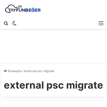
Arama yap ...
Dış görünümü değiştir
M
Anasayfa
/
external psc migrate
external psc migrate