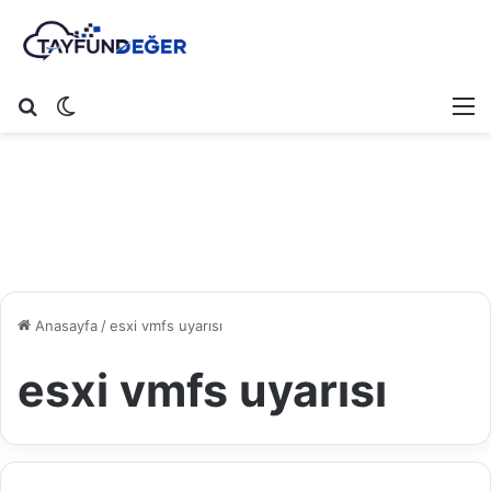
Arama yap ...
Dış görünümü değiştir
M
Anasayfa
/
esxi vmfs uyarısı
esxi vmfs uyarısı