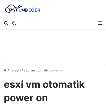
Arama yap ...
Dış görünümü değiştir
M
Anasayfa
/
esxi vm otomatik power on
esxi vm otomatik
power on