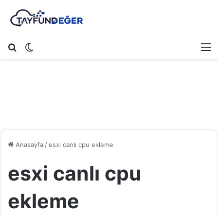
Arama yap ...
Dış görünümü değiştir
M
Anasayfa
/
esxi canlı cpu ekleme
esxi canlı cpu
ekleme