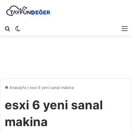
Arama yap ...
Dış görünümü değiştir
M
Anasayfa
/
esxi 6 yeni sanal makina
esxi 6 yeni sanal
makina