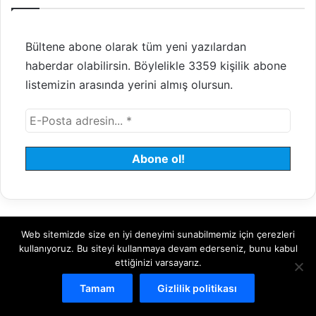
Bültene abone olarak tüm yeni yazılardan
haberdar olabilirsin. Böylelikle 3359 kişilik abone
listemizin arasında yerini almış olursun.
Web sitemizde size en iyi deneyimi sunabilmemiz için çerezleri
© 2008 - 2026 Tayfundeğer.com - Tüm hakları saklıdır.
kullanıyoruz. Bu siteyi kullanmaya devam ederseniz, bunu kabul
ettiğinizi varsayarız.
Hosting
Bulut Sunucu
Sanal (VDS) Sunucu
Yönetilen Sunucu
Tamam
Gizlilik politikası
Kiralık Sunucu
Halka Arz Danışmanlık
Borsa