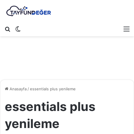
Arama yap ...
Dış görünümü değiştir
M
Anasayfa
/
essentials plus yenileme
essentials plus
yenileme