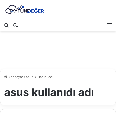
Arama yap ...
Dış görünümü değiştir
M
Anasayfa
/
asus kullanıdı adı
asus kullanıdı adı