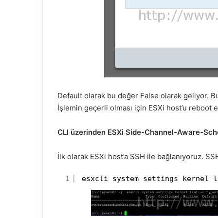
Default olarak bu değer False olarak geliyor. 
İşlemin geçerli olması için ESXi host’u reboot
CLI üzerinden ESXi Side-Channel-Aware-Sched
İlk olarak ESXi host’a SSH ile bağlanıyoruz. SS
1
esxcli system settings kernel l