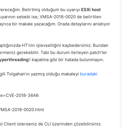
ler vereceğim. Belirtmiş olduğum bu uyarıyı
ESXi host
Bu uyarının sebebi ise; VMSA-2018-0020 de belirtilen
 ayrıca bir makale yazacağım. Orada detaylarını anlatıyor
ptığınızda HT’nin işlevselliğini kaybedersiniz. Bundan
ermeniz gerekebilir. Tabi bu durum ilerleyen patch’ler
yperthreading
‘i kapatma gibi bir hatada bulunmayın.
lgili Tolgahan’ın yazmış olduğu makaleyi
buradaki
name=CVE-2018-3646
/VMSA-2018-0020.html
Client isterseniz de CLI üzerinden çözebilirsiniz.