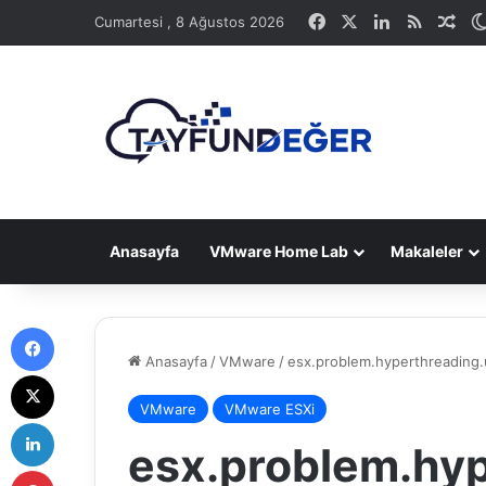
Facebook
X
LinkedIn
RSS
Ras
Cumartesi , 8 Ağustos 2026
Anasayfa
VMware Home Lab
Makaleler
Facebook
Anasayfa
/
VMware
/
esx.problem.hyperthreading.
X
VMware
VMware ESXi
LinkedIn
esx.problem.hyp
Pinterest