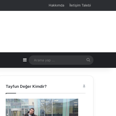
Hakkımda
İletişim Talebi
Kenar Bölmesi
Arama
yap
...
Tayfun Değer Kimdir?