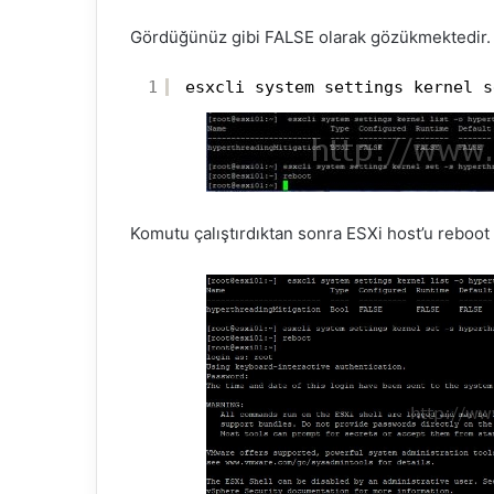
Gördüğünüz gibi FALSE olarak gözükmektedir. 
1
esxcli system settings kernel s
Komutu çalıştırdıktan sonra ESXi host’u reboo