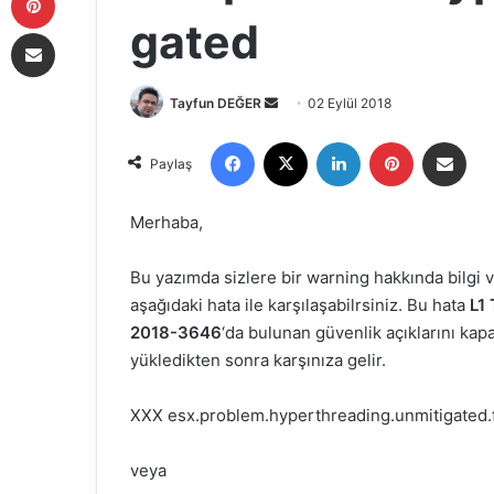
gated
E-Posta ile paylaş
Tayfun DEĞER
B
02 Eylül 2018
i
Facebook
X
LinkedIn
Pinterest
E-Posta ile paylaş
r
Paylaş
e
-
Merhaba,
p
o
Bu yazımda sizlere bir warning hakkında bilgi
s
aşağıdaki hata ile karşılaşabilrsiniz. Bu hata
L1
t
2018-3646
‘da bulunan güvenlik açıklarını kap
a
yükledikten sonra karşınıza gelir.
g
ö
XXX esx.problem.hyperthreading.unmitigated.
n
d
veya
e