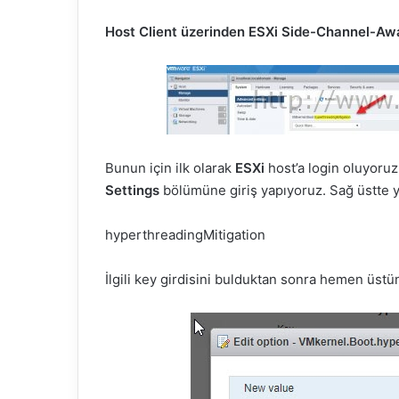
Host Client üzerinden ESXi Side-Channel-Awa
Bunun için ilk olarak
ESXi
host’a login oluyoru
Settings
bölümüne giriş yapıyoruz. Sağ üstte y
hyperthreadingMitigation
İlgili key girdisini bulduktan sonra hemen üstü