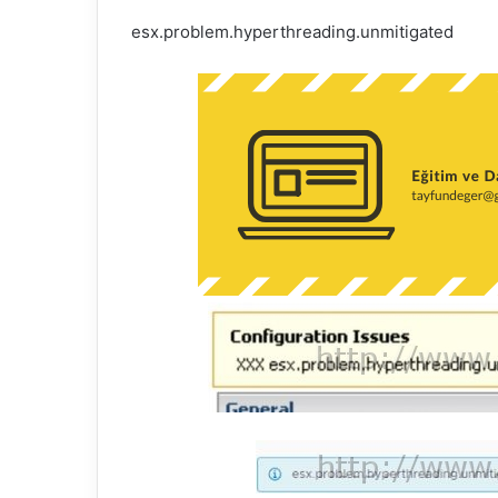
r
esx.problem.hyperthreading.unmitigated
m
e
k