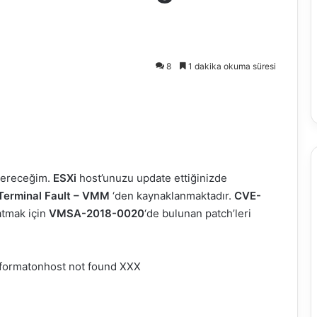
8
1 dakika okuma süresi
 vereceğim.
ESXi
host’unuzu update ettiğinizde
 Terminal Fault – VMM
‘den kaynaklanmaktadır.
CVE-
atmak için
VMSA-2018-0020
‘de bulunan patch’leri
formatonhost not found XXX