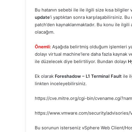
Bu hatanın sebebi ile ile ilgili size kısa bilgi
update
‘i yaptıktan sonra karşılaşabilirsiniz. 
patch’den kaynaklanmaktadır. Bu konu ile ilgili
olacağım.
Önemli:
Aşağıda belirtmiş olduğum işlemleri ya
dolayı virtual machine’lere daha fazla kaynak v
ile düzelecek diye belirtiliyor. Bundan dolayı
H
Ek olarak
Foreshadow – L1 Terminal Fault
ile i
linkten inceleyebilirsiniz.
https://cve.mitre.org/cgi-bin/cvename.cgi?
https://www.vmware.com/security/advisories
Bu sorunun isterseniz vSphere Web Client/Host 