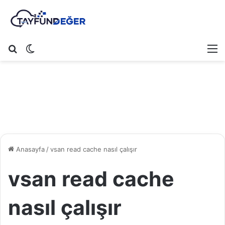
Arama yap ...
Dış görünümü değiştir
M
Anasayfa
/
vsan read cache nasıl çalışır
vsan read cache
nasıl çalışır