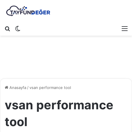
Arama yap ...
Dış görünümü değiştir
M
Anasayfa
/
vsan performance tool
vsan performance
tool