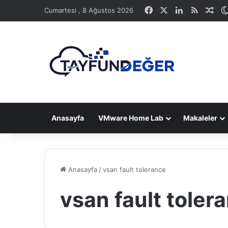
Facebook
X
LinkedIn
RSS
Ras
Cumartesi , 8 Ağustos 2026
Anasayfa
VMware Home Lab
Makaleler
Anasayfa
/
vsan fault tolerance
vsan fault toler