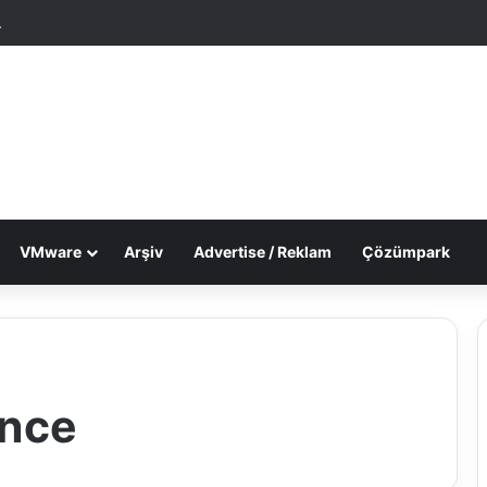
tgele Makale
Dış görünümü değiştir
VMware
Arşiv
Advertise / Reklam
Çözümpark
ance