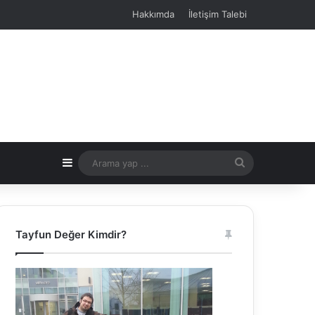
Hakkımda
İletişim Talebi
Kenar Bölmesi
Arama
yap
...
Tayfun Değer Kimdir?