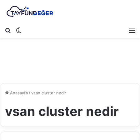
Arama yap ...
Dış görünümü değiştir
M
Anasayfa
/
vsan cluster nedir
vsan cluster nedir