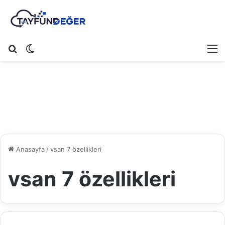
Arama yap ...
Dış görünümü değiştir
M
Anasayfa
/
vsan 7 özellikleri
vsan 7 özellikleri