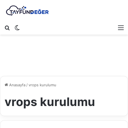
Arama yap ...
Dış görünümü değiştir
M
Anasayfa
/
vrops kurulumu
vrops kurulumu