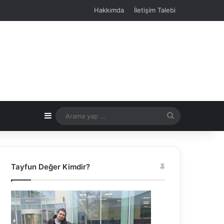
Hakkımda
İletişim Talebi
Kenar Bölmesi
Arama
yap
...
Tayfun Değer Kimdir?