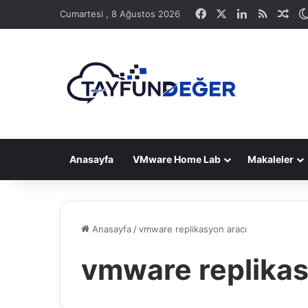
Facebook
X
LinkedIn
RSS
Ras
Cumartesi , 8 Ağustos 2026
Anasayfa
VMware Home Lab
Makaleler
Anasayfa
/
vmware replikasyon aracı
vmware replikas