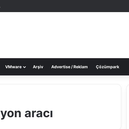
tgele Makale
Dış görünümü değiştir
VMware
Arşiv
Advertise / Reklam
Çözümpark
yon aracı