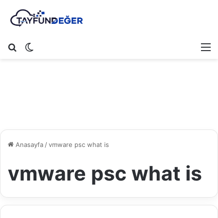
Arama yap ...
Dış görünümü değiştir
M
Anasayfa
/
vmware psc what is
vmware psc what is