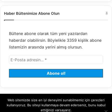
Haber Bültenimize Abone Olun
Bültene abone olarak tüm yeni yazılardan
haberdar olabilirsin. Böylelikle 3359 kişilik abone
listemizin arasında yerini almış olursun.
Web sitemizde size en iyi deneyimi sunabilmemiz için çerezleri
© 2008 - 2026 Tayfundeğer.com - Tüm hakları saklıdır.
kullanıyoruz. Bu siteyi kullanmaya devam ederseniz, bunu kabul
ettiğinizi varsayarız.