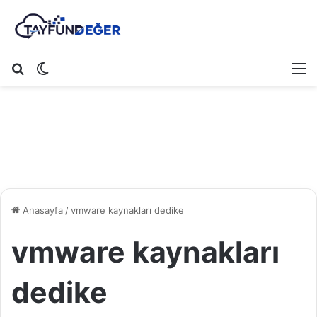
Arama yap ...
Dış görünümü değiştir
M
Anasayfa
/
vmware kaynakları dedike
vmware kaynakları
dedike