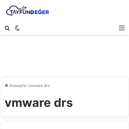
Arama yap ...
Dış görünümü değiştir
M
Anasayfa
/
vmware drs
vmware drs