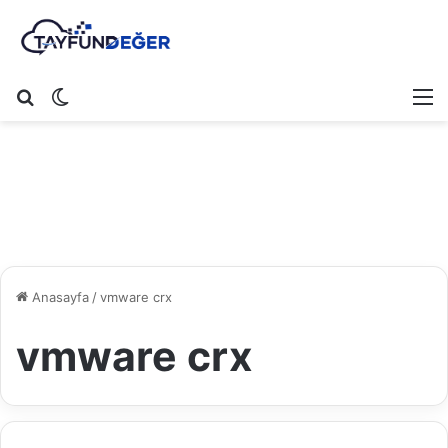
Arama yap ...
Dış görünümü değiştir
M
Anasayfa
/
vmware crx
vmware crx