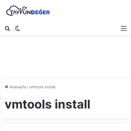
Arama yap ...
Dış görünümü değiştir
M
Anasayfa
/
vmtools install
vmtools install