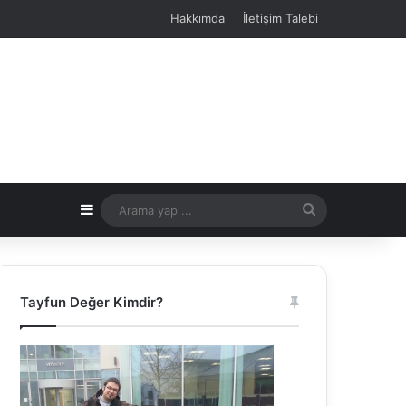
Hakkımda
İletişim Talebi
Kenar Bölmesi
Arama
yap
...
Tayfun Değer Kimdir?