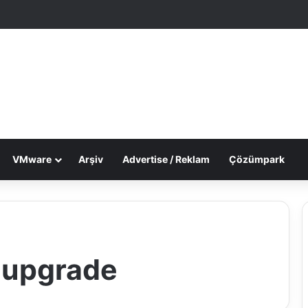
le Makale
 görünümü değiştir
VMware
Arşiv
Advertise / Reklam
Çözümpark
 upgrade