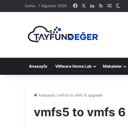
Facebook
X
LinkedIn
RSS
Rastge
Dış
Cuma , 7 Ağustos 2026
Anasayfa
VMware Home Lab
Makaleler
Anasayfa
/
vmfs5 to vmfs 6 upgrade
vmfs5 to vmfs 6