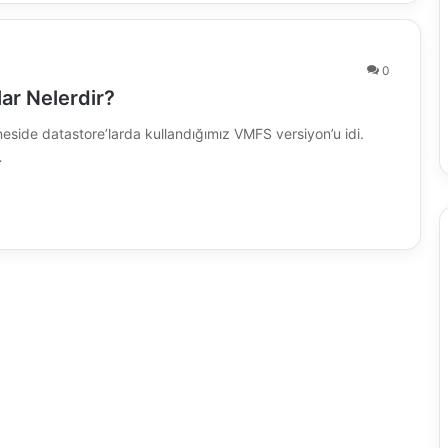
0
ar Nelerdir?
neside datastore’larda kullandığımız VMFS versiyon’u idi.
…