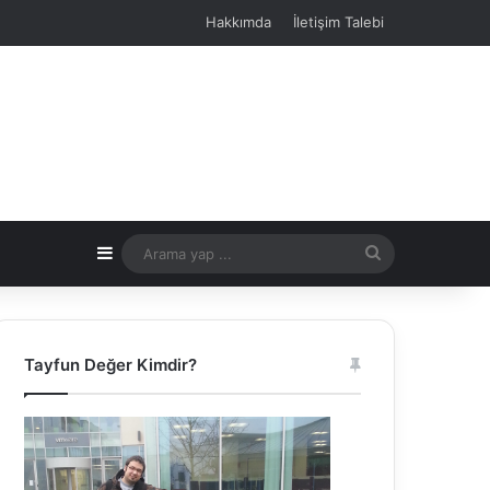
Hakkımda
İletişim Talebi
Kenar Bölmesi
Arama
yap
...
Tayfun Değer Kimdir?