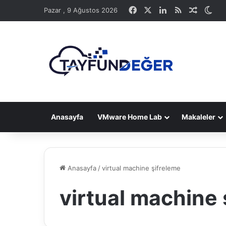
Facebook
X
LinkedIn
RSS
Rastge
Dış
Pazar , 9 Ağustos 2026
Anasayfa
VMware Home Lab
Makaleler
Anasayfa
/
virtual machine şifreleme
virtual machine 