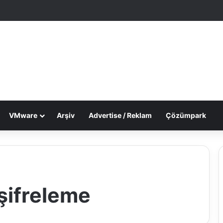
le Makale
 görünümü değiştir
VMware
Arşiv
Advertise / Reklam
Çözümpark
şifreleme