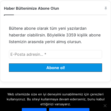
Haber Bültenimize Abone Olun
Bültene abone olarak tüm yeni yazılardan
haberdar olabilirsin. Böylelikle 3359 kişilik abone
listemizin arasında yerini almış olursun.
Web sitemizde size en iyi deneyimi sunabilmemiz için çerezleri
© 2008 - 2026 Tayfundeğer.com - Tüm hakları saklıdır.
kullanıyoruz. Bu siteyi kullanmaya devam ederseniz, bunu kabul
ettiğinizi varsayarız.
Hosting
Bulut Sunucu
Sanal (VDS) Sunucu
Yönetilen Sunucu