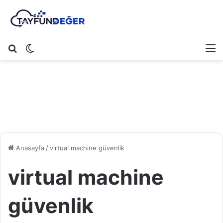
Arama yap ...
Dış görünümü değiştir
M
Anasayfa
/
virtual machine güvenlik
virtual machine
güvenlik