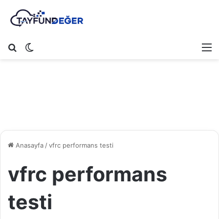
Arama yap ...
Dış görünümü değiştir
M
Anasayfa
/
vfrc performans testi
vfrc performans
testi