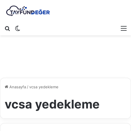
Arama yap ...
Dış görünümü değiştir
M
Anasayfa
/
vcsa yedekleme
vcsa yedekleme