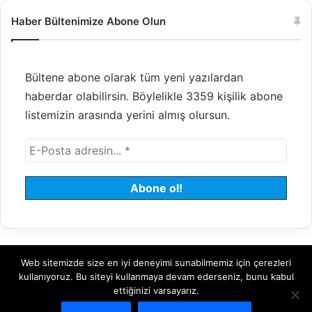
Haber Bültenimize Abone Olun
Bültene abone olarak tüm yeni yazılardan
haberdar olabilirsin. Böylelikle 3359 kişilik abone
listemizin arasında yerini almış olursun.
Web sitemizde size en iyi deneyimi sunabilmemiz için çerezleri
© 2008 - 2026 Tayfundeğer.com - Tüm hakları saklıdır.
kullanıyoruz. Bu siteyi kullanmaya devam ederseniz, bunu kabul
ettiğinizi varsayarız.
Hosting
Bulut Sunucu
Sanal (VDS) Sunucu
Yönetilen Sunucu