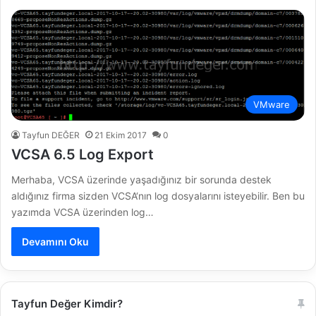
VMware
Tayfun DEĞER
21 Ekim 2017
0
VCSA 6.5 Log Export
Merhaba, VCSA üzerinde yaşadığınız bir sorunda destek
aldığınız firma sizden VCSA‘nın log dosyalarını isteyebilir. Ben bu
yazımda VCSA üzerinden log…
Devamını Oku
Tayfun Değer Kimdir?