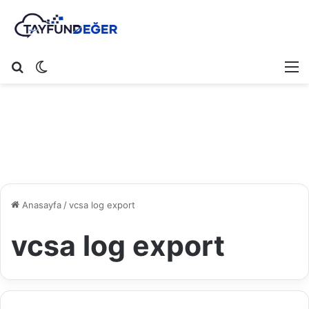
Arama yap ...
Dış görünümü değiştir
M
Anasayfa
/
vcsa log export
vcsa log export