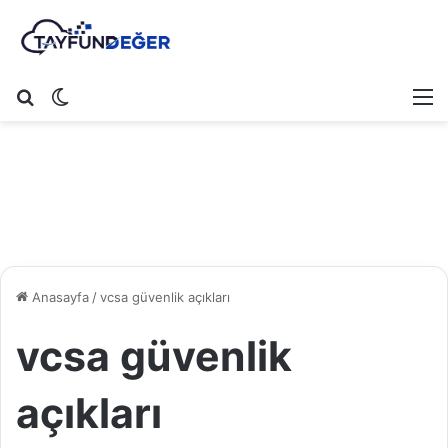
Arama yap ...
Dış görünümü değiştir
M
Anasayfa
/
vcsa güvenlik açıkları
vcsa güvenlik
açıkları