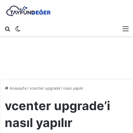
Arama yap ...
Dış görünümü değiştir
M
Anasayfa
/
vcenter upgrade’i nasıl yapılır
vcenter upgrade’i
nasıl yapılır