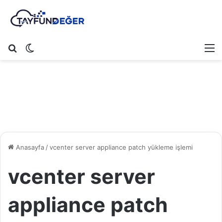
Arama yap ...
Dış görünümü değiştir
M
Anasayfa
/
vcenter server appliance patch yükleme işlemi
vcenter server
appliance patch