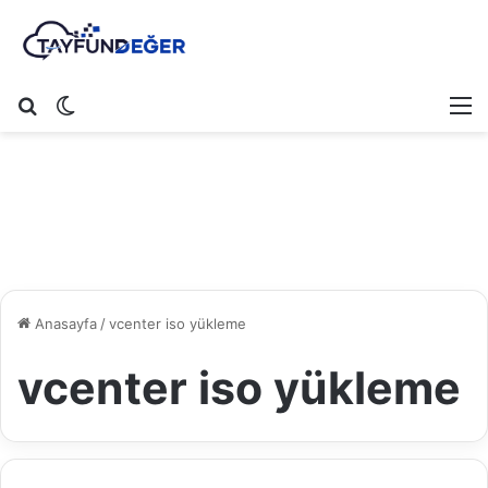
Arama yap ...
Dış görünümü değiştir
M
Anasayfa
/
vcenter iso yükleme
vcenter iso yükleme