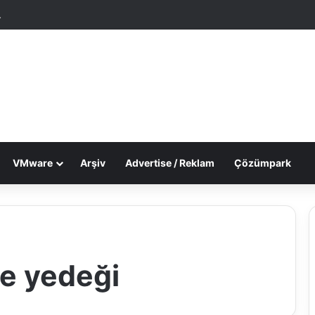
tgele Makale
Dış görünümü değiştir
VMware
Arşiv
Advertise / Reklam
Çözümpark
e yedeği