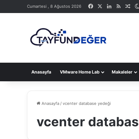
Facebook
X
LinkedIn
RSS
Ras
Cumartesi , 8 Ağustos 2026
Anasayfa
VMware Home Lab
Makaleler
Anasayfa
/
vcenter database yedeği
vcenter databas