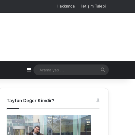
Hakkımda
İletişim Talebi
Kenar Bölmesi
Arama
yap
...
Tayfun Değer Kimdir?