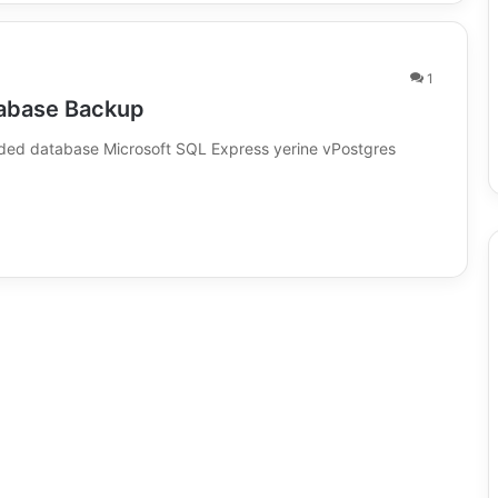
1
tabase Backup
edded database Microsoft SQL Express yerine vPostgres