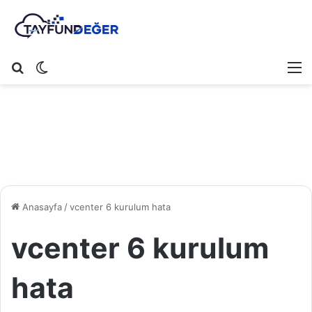
Arama yap ...
Dış görünümü değiştir
M
Anasayfa
/
vcenter 6 kurulum hata
vcenter 6 kurulum
hata