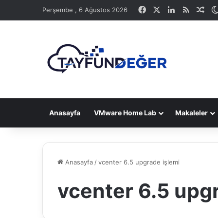
Facebook
X
LinkedIn
RSS
Ras
Perşembe , 6 Ağustos 2026
Anasayfa
VMware Home Lab
Makaleler
Anasayfa
/
vcenter 6.5 upgrade işlemi
vcenter 6.5 upg