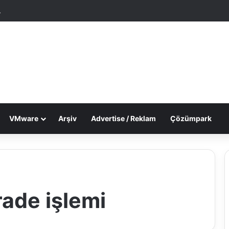
tgele Makale
Dış görünümü değiştir
VMware
Arşiv
Advertise / Reklam
Çözümpark
rade işlemi