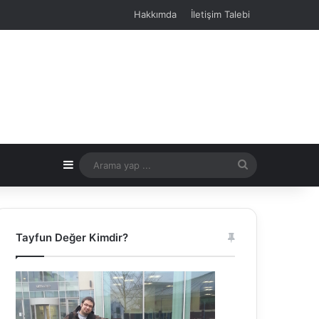
Hakkımda
İletişim Talebi
Kenar Bölmesi
Arama
yap
...
Tayfun Değer Kimdir?