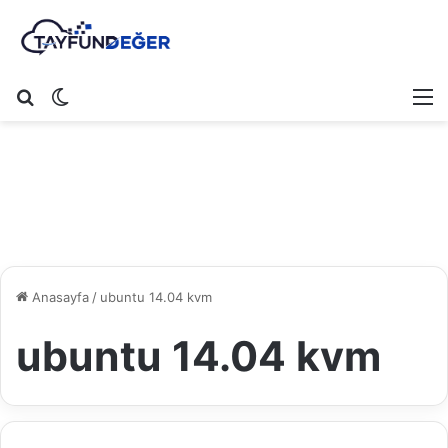
Arama yap ...
Dış görünümü değiştir
M
Anasayfa
/
ubuntu 14.04 kvm
ubuntu 14.04 kvm