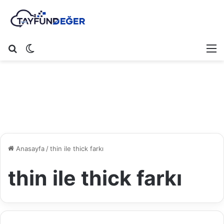
Arama yap ...
Dış görünümü değiştir
M
Anasayfa
/
thin ile thick farkı
thin ile thick farkı