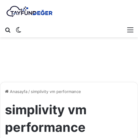
Arama yap ...
Dış görünümü değiştir
M
Anasayfa
/
simplivity vm performance
simplivity vm
performance