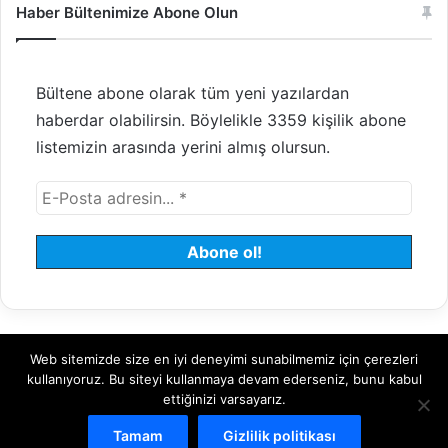
Haber Bültenimize Abone Olun
Bültene abone olarak tüm yeni yazılardan
haberdar olabilirsin. Böylelikle 3359 kişilik abone
listemizin arasında yerini almış olursun.
Web sitemizde size en iyi deneyimi sunabilmemiz için çerezleri
© 2008 - 2026 Tayfundeğer.com - Tüm hakları saklıdır.
kullanıyoruz. Bu siteyi kullanmaya devam ederseniz, bunu kabul
ettiğinizi varsayarız.
Hosting
Bulut Sunucu
Sanal (VDS) Sunucu
Yönetilen Sunucu
Tamam
Gizlilik politikası
Kiralık Sunucu
Halka Arz Danışmanlık
Borsa