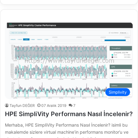
Simplivity
Tayfun DEĞER
07 Aralık 2019
7
HPE SimpliVity Performans Nasıl İncelenir?
Merhaba, HPE SimpliVity Performans Nasıl İncelenir? isimli bu
makalemde sizlere virtual machine’in performans monitor’u ve