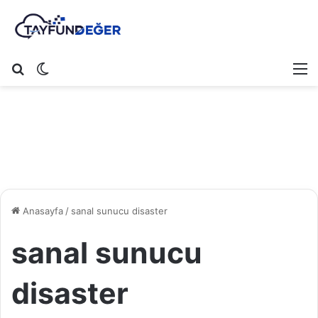
Arama yap ...
Dış görünümü değiştir
M
Anasayfa
/
sanal sunucu disaster
sanal sunucu
disaster