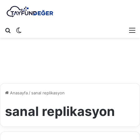
Arama yap ...
Dış görünümü değiştir
M
Anasayfa
/
sanal replikasyon
sanal replikasyon