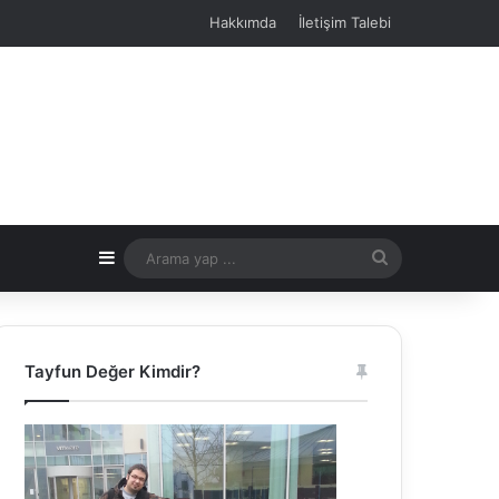
Hakkımda
İletişim Talebi
Kenar Bölmesi
Arama
yap
...
Tayfun Değer Kimdir?