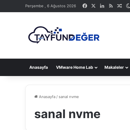
Facebook
X
LinkedIn
RSS
Ras
Perşembe , 6 Ağustos 2026
Anasayfa
VMware Home Lab
Makaleler
Anasayfa
/
sanal nvme
sanal nvme