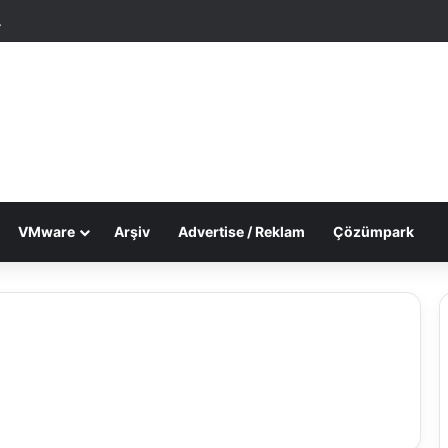
tgele Makale
Dış görünümü değiştir
VMware
Arşiv
Advertise / Reklam
Çözümpark