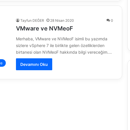
Tayfun DEĞER
28 Nisan 2020
0
VMware ve NVMeoF
Merhaba, VMware ve NVMeoF isimli bu yazımda
sizlere vSphere 7 ile birlikte gelen özelliklerden
birtanesi olan NVMeoF hakkında bilgi vereceğim.…
re
Devamını Oku