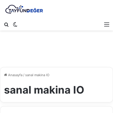
Arama yap ...
Dış görünümü değiştir
M
Anasayfa
/
sanal makina IO
sanal makina IO