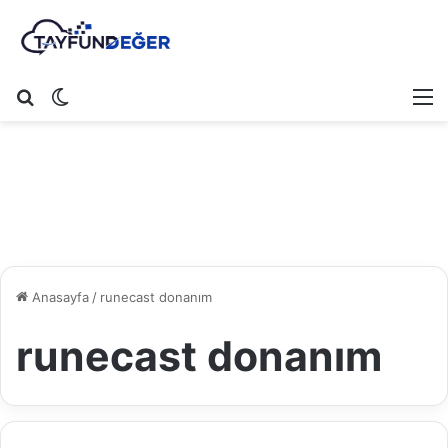
Arama yap ...
Dış görünümü değiştir
M
Anasayfa
/
runecast donanım
runecast donanım