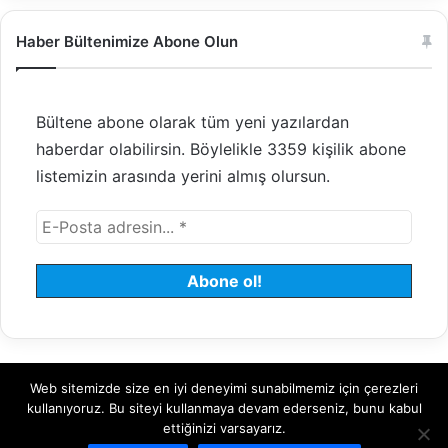
Haber Bültenimize Abone Olun
Bültene abone olarak tüm yeni yazılardan
haberdar olabilirsin. Böylelikle 3359 kişilik abone
listemizin arasında yerini almış olursun.
Web sitemizde size en iyi deneyimi sunabilmemiz için çerezleri
© 2008 - 2026 Tayfundeğer.com - Tüm hakları saklıdır.
kullanıyoruz. Bu siteyi kullanmaya devam ederseniz, bunu kabul
ettiğinizi varsayarız.
Hosting
Bulut Sunucu
Sanal (VDS) Sunucu
Yönetilen Sunucu