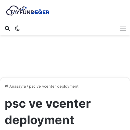
Arama yap ...
Dış görünümü değiştir
M
Anasayfa
/
psc ve vcenter deployment
psc ve vcenter
deployment