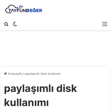
Arama yap ...
Dış görünümü değiştir
M
Anasayfa
/
paylaşımlı disk kullanımı
paylaşımlı disk
kullanımı