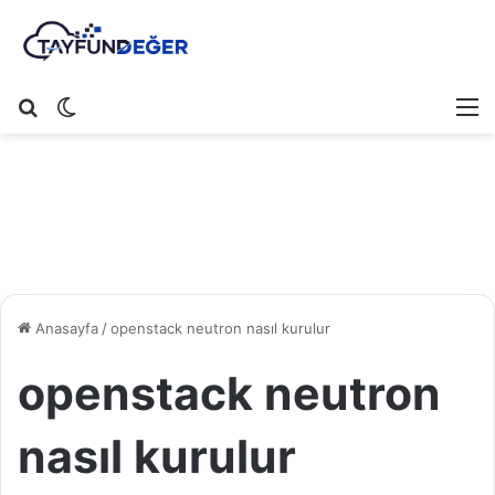
Arama yap ...
Dış görünümü değiştir
M
Anasayfa
/
openstack neutron nasıl kurulur
openstack neutron
nasıl kurulur